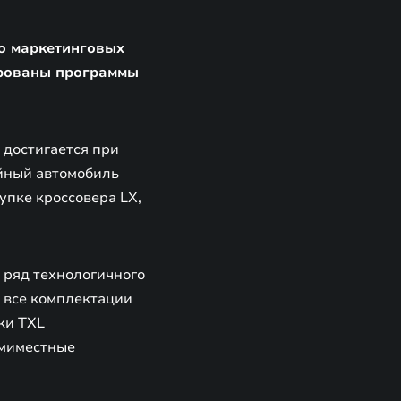
 о маркетинговых
ированы программы
достигается при
йный автомобиль
упке кроссовера LX,
 ряд технологичного
а все комплектации
ки TXL
емиместные