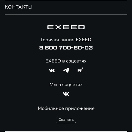
Обмен / Trade-in
Новости и события
КОНТАКТЫ
Сервис
Специальные предложения
Технологии EXEED
Гарантия EXEED
Корпоративным клиентам
Знаковые клиенты EXEED
Помощь на дорогах
Онлайн-магазин аксессуаров
Горячая линия EXEED
8 800 700-80-03
EXEED в соцсетях
Мы в соцсетях
Мобильное приложение