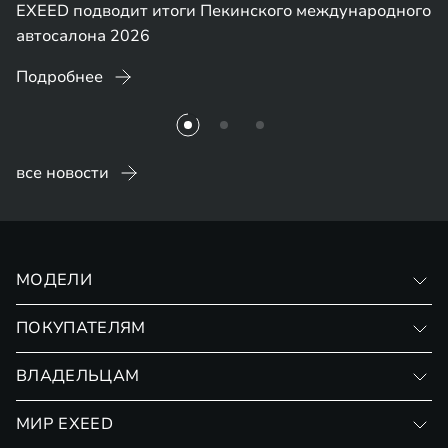
EXEED подводит итоги Пекинского международного
автосалона 2026
Подробнее
все новости
МОДЕЛИ
VX
ПОКУПАТЕЛЯМ
RX
Записаться на тест-драйв
ВЛАДЕЛЬЦАМ
Финансовые программы
Личный кабинет
МИР EXEED
Страхование
Записаться на сервис