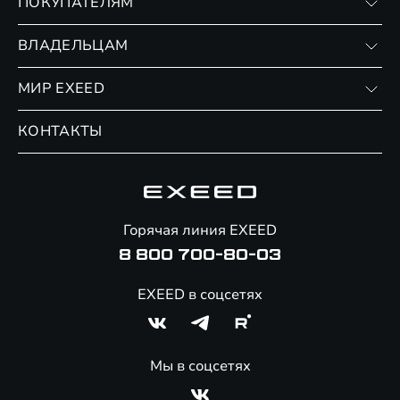
ПОКУПАТЕЛЯМ
RX
Записаться на тест-драйв
ВЛАДЕЛЬЦАМ
Финансовые программы
Личный кабинет
МИР EXEED
Страхование
Записаться на сервис
Обмен / Trade-in
Новости и события
КОНТАКТЫ
Сервис
Специальные предложения
Технологии EXEED
Гарантия EXEED
Корпоративным клиентам
Знаковые клиенты EXEED
Помощь на дорогах
Онлайн-магазин аксессуаров
Горячая линия EXEED
8 800 700-80-03
EXEED в соцсетях
Мы в соцсетях