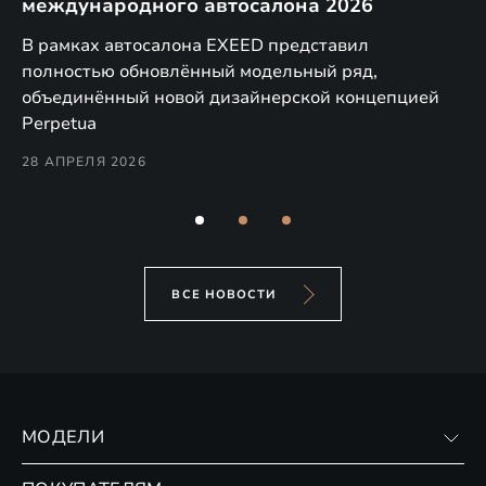
международного автосалона 2026
E
в
а,
В рамках автосалона EXEED представил
EX
полностью обновлённый модельный ряд,
по
объединённый новой дизайнерской концепцией
(н
Perpetua
Co
28 АПРЕЛЯ 2026
24
ВСЕ НОВОСТИ
МОДЕЛИ
VX