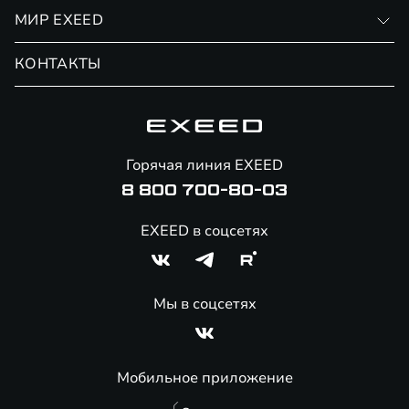
Личный кабинет
МИР EXEED
Страхование
Записаться на сервис
Обмен / Trade-in
Новости и события
КОНТАКТЫ
Сервис
Специальные предложения
Технологии EXEED
Гарантия EXEED
Корпоративным клиентам
Знаковые клиенты EXEED
Помощь на дорогах
Онлайн-магазин аксессуаров
Горячая линия EXEED
8 800 700-80-03
EXEED в соцсетях
Мы в соцсетях
Мобильное приложение