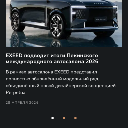
EXEED подводит итоги Пекинского
Д
международного автосалона 2026
E
в
а,
В рамках автосалона EXEED представил
EX
полностью обновлённый модельный ряд,
по
объединённый новой дизайнерской концепцией
(н
Perpetua
Co
28 АПРЕЛЯ 2026
24