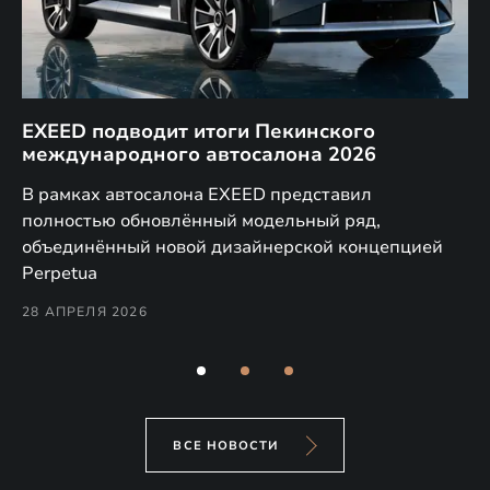
EXEED подводит итоги Пекинского
Д
международного автосалона 2026
E
в
а,
В рамках автосалона EXEED представил
EX
полностью обновлённый модельный ряд,
по
объединённый новой дизайнерской концепцией
(н
Perpetua
Co
28 АПРЕЛЯ 2026
24
ВСЕ НОВОСТИ