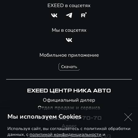
EXEED в соцсетях
Мы в соцсетях
Мобильное приложение
EXEED ЦЕНТР НИКА АВТО
Официальный дилер
Отдел продаж и сервиса
Мы используем Cookies
+7 (3532) 43-70-70
Адрес
Используя сайт, вы соглашаетесь с политикой обработки
данных, с
политикой конфиденциальности
и
Оренбург, Загородное шоссе , 13/3