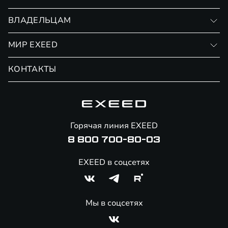
RX
Записаться на тест-драйв
ВЛАДЕЛЬЦАМ
Финансовые программы
Личный кабинет
МИР EXEED
Страхование
Записаться на сервис
Обмен / Trade-in
Новости и события
КОНТАКТЫ
Сервис
Специальные предложения
Технологии EXEED
Гарантия EXEED
Корпоративным клиентам
Знаковые клиенты EXEED
Помощь на дорогах
Онлайн-магазин аксессуаров
Горячая линия EXEED
8 800 700-80-03
EXEED в соцсетях
Мы в соцсетях