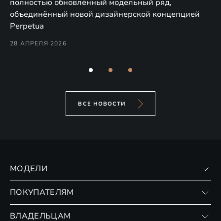
EX
полностью обновлённый модельный ряд,
по
объединённый новой дизайнерской концепцией
(н
Perpetua
Co
28 АПРЕЛЯ 2026
24
ВСЕ НОВОСТИ
МОДЕЛИ
VX
ПОКУПАТЕЛЯМ
RX
Записаться на тест-драйв
ВЛАДЕЛЬЦАМ