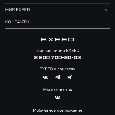
Финансовые программы
Личный кабинет
МИР EXEED
Страхование
Записаться на сервис
Обмен / Trade-in
Новости и события
КОНТАКТЫ
Сервис
Специальные предложения
Технологии EXEED
Гарантия EXEED
Корпоративным клиентам
Знаковые клиенты EXEED
Помощь на дорогах
Онлайн-магазин аксессуаров
Горячая линия EXEED
8 800 700-80-03
EXEED в соцсетях
Мы в соцсетях
Мобильное приложение