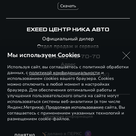
EXEED ЦЕНТР НИКА АВТО
Официальный дилер
Отдел продаж и сервиса
Мы используем Cookies
+7 (3532) 43-70-70
Адрес
Используя сайт, вы соглашаетесь с политикой обработки
данных, с
политикой конфиденциальности
и
Оренбург, Загородное шоссе , 13/3
использованием cookies вашего браузера. Cookies
можно отключить в любой момент в настройках
браузера. Для обеспечения оптимальной работы и
улучшения пользовательского опыта на сайте могут
использоваться системы веб-аналитики (в том числе
Яндекс.Метрика). Продолжая использование сайта, Вы
© 2026 EXEED ЦЕНТР НИКА АВТО
соглашаетесь с применением указанных технологий и
Правовая информация
размещением cookie-файлов.
Сделано в ПЕРКС
ПОНЯТНО