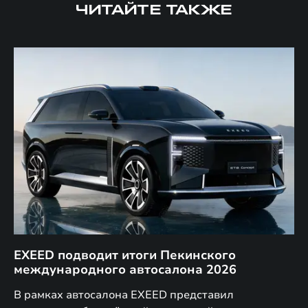
ЧИТАЙТЕ ТАКЖЕ
EXEED подводит итоги Пекинского
Д
международного автосалона 2026
E
в
а,
В рамках автосалона EXEED представил